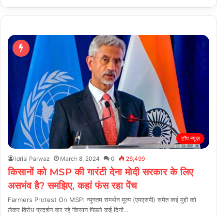
टॉप न्यूज़
idrisi Parwaz
March 8, 2024
0
26,499
किसानों को MSP की गारंटी देना मोदी सरकार के लिए
असभंव है? समझिए, कहां फंस रहा पेंच
Farmers Protest On MSP: न्यूनतम समर्थन मूल्य (एमएसपी) समेत कई मुद्दों को
लेकर विरोध प्रदर्शन कर रहे किसान पिछले कई दिनों…