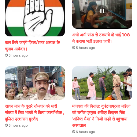
अभी अभी सांड से टकराये दो भाई 108
ने कराया भर्ती इलाज जारी।
कल लिये जाएंगे ज़िला/शहर अध्यक्ष के
5 hours ago
चुनाव आवेदन।
5 hours ago
सावन मास के दूसरे सोमवार को भारी
मानवता की मिसाल: दुर्घटनाग्रस्त महिला
संख्या में शिव भक्तों ने किया जलाभिषेक ,
को ब्लॉक प्रमुख अतेंद्र विक्रम सिंह
पुलिस प्रशासन मुस्तैद
‘अंकित भैया’ ने निजी गाड़ी से पहुंचाया
अस्पताल
5 hours ago
6 hours ago