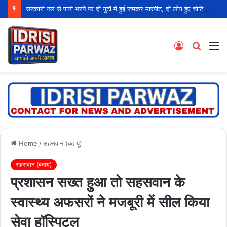
सरकारी नल से पानी भरने पर दो गुटों में हुई जमकर मारपीट, दो लोग हुए चोटिल
Log
Searc
M
In
for
Home
/
सहसवान (बदायूं)
सहसवान (बदायूं)
प्रशासन सख्त हुआ तो सहसवान के
स्वास्थ्य अफसरों ने मजबूरी में सील किया
सेवा हॉस्पिटल