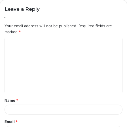
Leave a Reply
Your email address will not be published.
Required fields are
marked
*
C
o
m
m
e
n
t
Name
*
*
Email
*