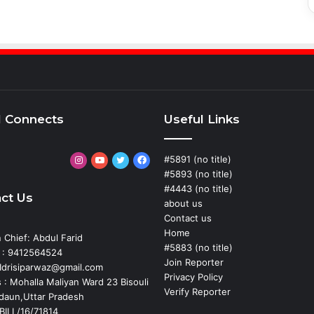
l Connects
Useful Links
#5891 (no title)
Instagram
YouTube
Twitter
Facebook
#5893 (no title)
#4443 (no title)
ct Us
about us
Contact us
Home
n Chief: Abdul Farid
#5883 (no title)
 : 9412564524
Join Reporter
: Idrisiparwaz@gmail.com
Privacy Policy
 : Mohalla Maliyan Ward 23 Bisouli
Verify Reporter
adaun,Uttar Pradesh
BILL/16/71814