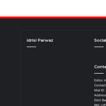
idrisi Parwaz
Socia
Conta
Editor i
Contact
Mail ID
Address
Distt B
RNI -UP