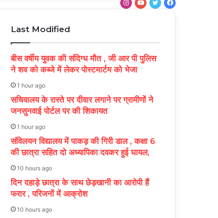
I
Y
T
F
n
o
w
a
s
u
i
c
Last Modified
t
T
t
e
a
u
t
b
बीस वर्षीय युवक की संदिग्ध मौत , जी आर पी पुलिस
g
b
e
o
ने शव को कब्जे में लेकर पोस्टमार्टम को भेजा
r
e
r
o
a
k
1 hour ago
m
सचिवालय के रास्ते पर दीवार लगाने पर ग्रामीणों ने
जनसुनवाई पोर्टल पर की शिकायत
1 hour ago
संविलयन विद्यालय में पाकड़ की गिरी डाल , कक्षा 6
की छात्रा सहित दो अध्यापिका दवकर हुई घायल,
10 hours ago
दिन दहाड़े छात्रा के साथ छेड़खानी का आरोपी हैं
फरार , परिजनों में आक्रोश
10 hours ago