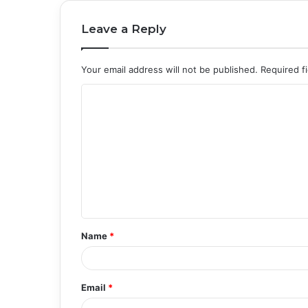
Leave a Reply
Your email address will not be published.
Required f
C
o
m
m
e
n
t
Name
*
*
Email
*