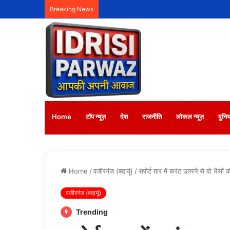
Breaking News
Home
टॉप न्यूज़
देश
राजनीति
लोकल न्यूज़
दुनिय
Home
/
वजीरगंज (बदायूं)
/
सपोर्ट तार में करंट उतरने से दो भैंसों
वजीरगंज (बदायूं)
Trending