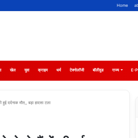
Home
a
ा
खेल
युवा
क्राइम
धर्म
टेक्नोलॉजी
बॉलीवुड
राज्य
E-P
 की हुई दर्दनाक मौत,, बड़ा हादसा टला