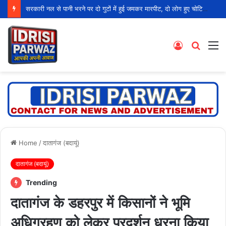
सरकारी नल से पानी भरने पर दो गुटों में हुई जमकर मारपीट, दो लोग हुए चोटिल
Log
Searc
M
In
for
Home
/
दातागंज (बदायूं)
दातागंज (बदायूं)
Trending
दातागंज के डहरपुर में किसानों ने भूमि
अधिग्रहण को लेकर प्रदर्शन धरना किया