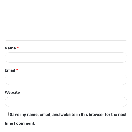
m
m
e
n
t
Name
*
*
Email
*
Website
Save my name, email, and website in this browser for the next
time I comment.