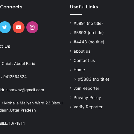
 Connects
Useful Links
#5891 (no title)
cebook
Twitter
YouTube
Instagram
#5893 (no title)
#4443 (no title)
t Us
about us
Contact us
n Chief: Abdul Farid
Home
 : 9412564524
#5883 (no title)
Join Reporter
: Idrisiparwaz@gmail.com
Privacy Policy
 : Mohalla Maliyan Ward 23 Bisouli
Verify Reporter
adaun,Uttar Pradesh
BILL/16/71814