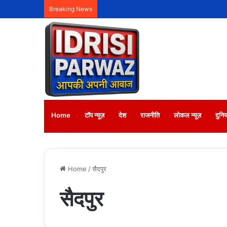
Breaking News
Home
टॉप न्यूज़
देश
राजनीति
लोकल न्यूज़
दुनिय
Home
/
सैदपुर
सैदपुर