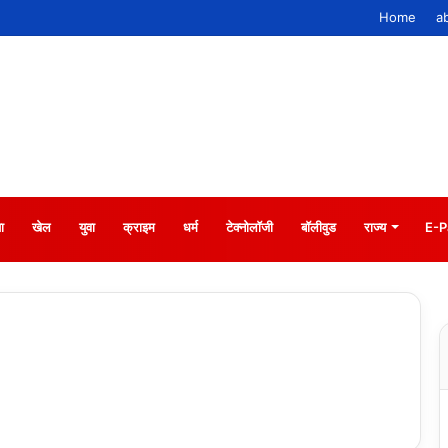
Home
a
ा
खेल
युवा
क्राइम
धर्म
टेक्नोलॉजी
बॉलीवुड
राज्य
E-P