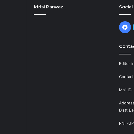
idrisi Parwaz
Social
Fa
Contac
Editor i
Contact
Mail ID
Address
Distt B
RNI -UP