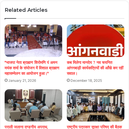
Related Articles
*भाजपा नेता ब्राह्मण शिरोमणि पं अमन
कब मिलेगा मानदेय ? नव चयनित
मयंक शर्मा के संयोजन में विशाल ब्राह्मण
आंगनबाड़ी कार्यकत्रियों की आँखे कर रहीं
महासम्मेलन का आयोजन हुआ।*
सवाल।
January 21, 2026
December 18, 2025
पराली जलाना दण्डनीय अपराध,
राष्ट्रीय पत्रकार सुरक्षा परिषद की बैठक