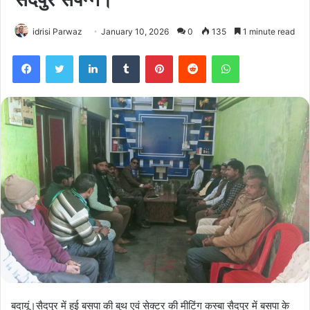
idrisi Parwaz
January 10, 2026
0
135
1 minute read
Facebook
Twitter
LinkedIn
Tumblr
Pinterest
Reddit
WhatsApp
बदायूं।सैदपुर में हुई बसपा की बुथ एवं सेक्टर की मीटिंग कस्बा सैदपुर में बसपा के