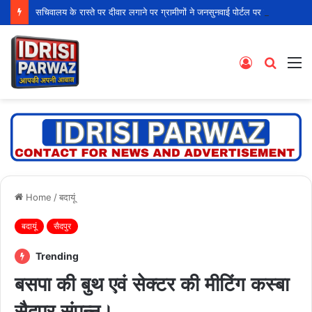
सचिवालय के रास्ते पर दीवार लगाने पर ग्रामीणों ने जनसुनवाई पोर्टल पर की शिकायत
Log
Searc
M
In
for
Home
/
बदायूं
बदायूं
सैदपुर
Trending
बसपा की बुथ एवं सेक्टर की मीटिंग कस्बा
सैदपुर संपन्न।