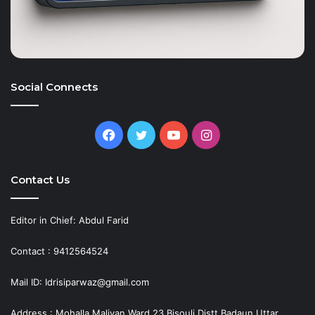
Social Connects
Facebook
Twitter
YouTube
Instagram
Contact Us
Editor in Chief: Abdul Farid
Contact : 9412564524
Mail ID: Idrisiparwaz@gmail.com
Address : Mohalla Maliyan Ward 23 Bisouli Distt Badaun,Uttar