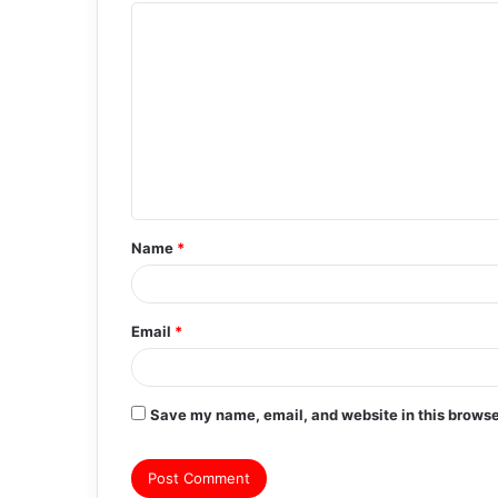
C
o
m
m
e
n
t
Name
*
*
Email
*
Save my name, email, and website in this browse