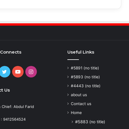
 Connects
Useful Links
#5891 (no title)
cebook
Twitter
YouTube
Instagram
#5893 (no title)
#4443 (no title)
t Us
about us
Contact us
n Chief: Abdul Farid
Home
 : 9412564524
#5883 (no title)