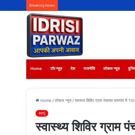
Breaking News
Home
टॉप न्यूज़
देश
राजनीति
लोकल न्यूज़
दुनिय
Home
/
लोकल न्यूज़
/
स्वास्थ्य शिविर ग्राम पंचायत कतगांव में 11
बदायूं
स्वास्थ्य शिविर ग्राम 