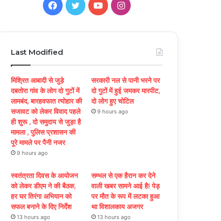
F
T
Y
I
a
w
o
n
c
i
u
s
Last Modified
e
t
T
t
मिश्रित आबादी से जुड़े
सरकारी नल से पानी भरने पर
b
t
u
a
दबतोरा गांव के लोग दो गुटों में
दो गुटों में हुई जमकर मारपीट,
लामबंद, बारहवफात त्योहार की
दो लोग हुए चोटिल
o
e
b
g
सजावट को लेकर विवाद पहले
9 hours ago
ही शुरू , दो समुदाय से जुड़ा है
o
r
e
r
मामला , पुलिस प्रशासन की
पूरे मामले पर पैनी नजर
k
a
9 hours ago
m
स्वतंत्रता दिवस के आयोजन
सम्भल से एक हैरान कर देने
को लेकर डीएम ने की बैठक,
वाली खबर सामने आई है! पेड़
हर घर तिरंगा अभियान को
पर मौत के रूप में लटका हुआ
सफल बनाने के दिए निर्देश
था विशालकाय अजगर
13 hours ago
13 hours ago