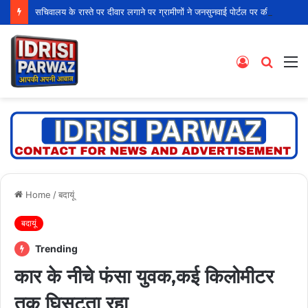
सचिवालय के रास्ते पर दीवार लगाने पर ग्रामीणों ने जनसुनवाई पोर्टल पर की शिकायत
Log
Searc
M
In
for
Home
/
बदायूं
बदायूं
Trending
कार के नीचे फंसा युवक,कई किलोमीटर
तक घिसटता रहा