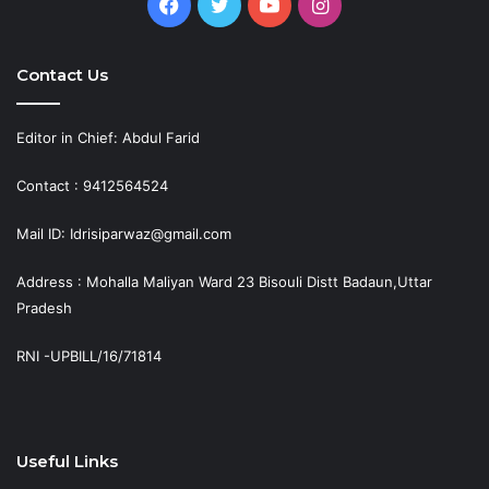
Facebook
Twitter
YouTube
Instagram
Contact Us
Editor in Chief: Abdul Farid
Contact : 9412564524
Mail ID: Idrisiparwaz@gmail.com
Address : Mohalla Maliyan Ward 23 Bisouli Distt Badaun,Uttar
Pradesh
RNI -UPBILL/16/71814
Useful Links