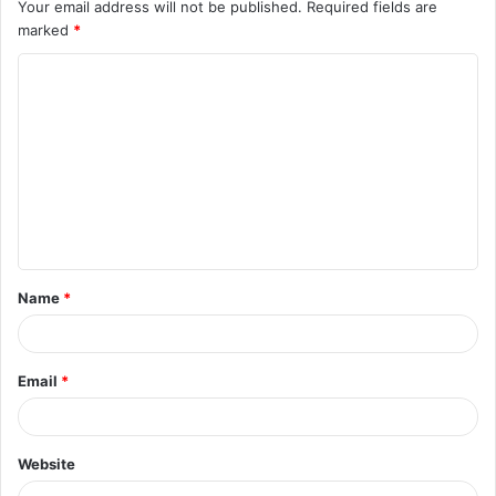
Your email address will not be published.
Required fields are
marked
*
C
o
m
m
e
n
t
Name
*
*
Email
*
Website