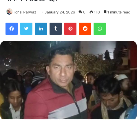
idrisi Parwaz
January 24, 2026
0
110
1 minute read
Facebook
Twitter
LinkedIn
Tumblr
Pinterest
Reddit
WhatsApp