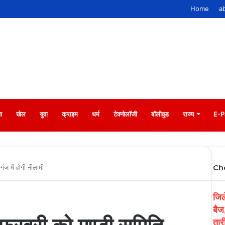
Home
a
ा
खेल
युवा
क्राइम
धर्म
टेक्नोलॉजी
बॉलीवुड
राज्य
E-P
Ch
ंज में होगी नीलामी
जिले
बैज
तार