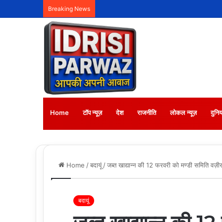
Breaking News
Home
टॉप न्यूज़
देश
राजनीति
लोकल न्यूज़
दुनिय
Home
/
बदायूं
/
जब्त खाद्यान्न की 12 फरवरी को मण्डी समिति वज़ीरग
बदायूं