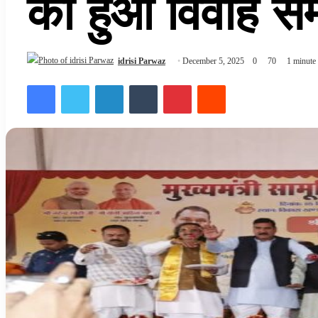
का हुआ विवाह सम्
idrisi Parwaz
December 5, 2025
0
70
1 minute
Facebook
Twitter
LinkedIn
Tumblr
Pinterest
Reddit