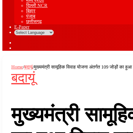
मध्य प्रदेश
दिल्ली NCR
बिहार
पंजाब
छत्तीसगढ़
E-Paper
Sidebar
Log
In
Home
/
बदायूं
/
मुख्यमंत्री सामूहिक विवाह योजना अंतर्गत 109 जोड़ों का हुआ 
बदायूं
मुख्यमंत्री सामू