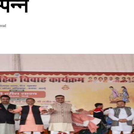
पन्न
 read