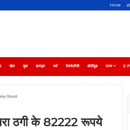
Home
a
ा
खेल
युवा
क्राइम
धर्म
टेक्नोलॉजी
बॉलीवुड
राज्य
E-P
वापस दिलवाये
वारा ठगी के 82222 रूपये