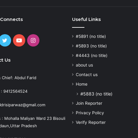
 Connects
Useful Links
#5891 (no title)
cebook
Twitter
YouTube
Instagram
#5893 (no title)
#4443 (no title)
t Us
about us
Contact us
n Chief: Abdul Farid
Home
 : 9412564524
#5883 (no title)
Join Reporter
: Idrisiparwaz@gmail.com
Privacy Policy
 : Mohalla Maliyan Ward 23 Bisouli
Verify Reporter
adaun,Uttar Pradesh