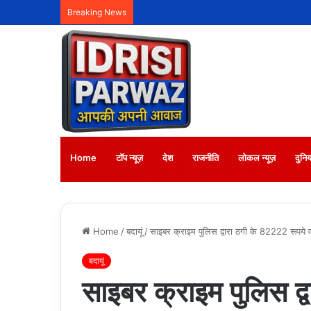
Breaking News
Home
टॉप न्यूज़
देश
राजनीति
लोकल न्यूज़
दुनिय
Home
/
बदायूं
/
साइबर क्राइम पुलिस द्वारा ठगी के 82222 रूपये 
बदायूं
साइबर क्राइम पुलिस द्