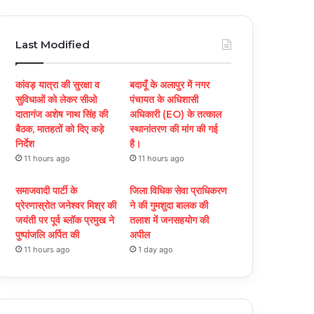
a
w
o
n
c
i
u
s
Last Modified
e
t
T
t
कांवड़ यात्रा की सुरक्षा व
बदायूँ के अलापुर में नगर
b
t
u
a
सुविधाओं को लेकर सीओ
पंचायत के अधिशासी
दातागंज अशेष नाथ सिंह की
अधिकारी (EO) के तत्काल
o
e
b
g
बैठक, मातहतों को दिए कड़े
स्थानांतरण की मांग की गई
निर्देश
है।
o
r
e
r
11 hours ago
11 hours ago
k
a
समाजवादी पार्टी के
जिला विधिक सेवा प्राधिकरण
m
प्रेरणास्रोत जनेश्वर मिश्र की
ने की गुमशुदा बालक की
जयंती पर पूर्व ब्लॉक प्रमुख ने
तलाश में जनसहयोग की
पुष्पांजलि अर्पित की
अपील
11 hours ago
1 day ago