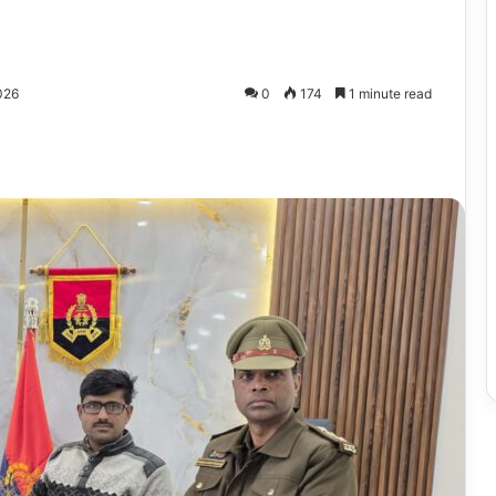
026
0
174
1 minute read