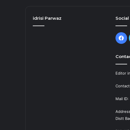
idrisi Parwaz
Social
Fa
Contac
Editor i
Contact
Mail ID
Address
Distt B