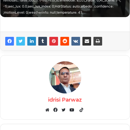
remosaic: false;touch: (-1.0, -1.0);sceneMode: 8;cct_value: 0;AI_Scene: (-1,
-1);aec_lux: 0.0;aec_lux_index: 0;HdrStatus: auto;albedo: ;confidence:
;motionLevel: 0;weatherinfo: null;temperature: 41;
idrisi Parwaz
TikTok
Website
Facebook
Twitter
YouTube