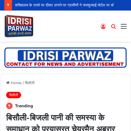
सचिवालय के रास्ते पर दीवार लगाने पर ग्रामीणों ने जनसुनवाई पोर्टल पर की शिकायत
Log
Searc
M
In
for
Home
/
बिसौली
बिसौली
Trending
बिसौली-बिजली पानी की समस्या के
समाधान को प्रयासरत चेयरमैन अबरार