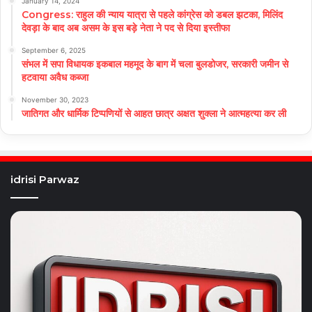
January 14, 2024
Congress: राहुल की न्याय यात्रा से पहले कांग्रेस को डबल झटका, मिलिंद
देवड़ा के बाद अब असम के इस बड़े नेता ने पद से दिया इस्तीफा
September 6, 2025
संभल में सपा विधायक इकबाल महमूद के बाग में चला बुलडोजर, सरकारी जमीन से
हटवाया अवैध कब्जा
November 30, 2023
जातिगत और धार्मिक टिप्पणियों से आहत छात्र अक्षत शुक्ला ने आत्महत्या कर ली
idrisi Parwaz