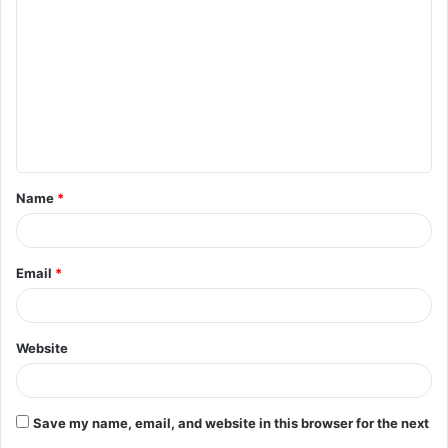
o
m
m
e
n
t
Name
*
*
Email
*
Website
Save my name, email, and website in this browser for the next