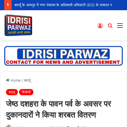
बदायूँ के अलापुर में नगर पंचायत के अधिशासी अधिकारी (EO) के तत्काल स्थानांतरण की मांग की गई है।
Log
Searc
M
In
for
Home
/
बदायूं
बदायूं
बिसौली
जेष्ठ दशहरा के पावन पर्व के अवसर पर
दुकानदारों ने किया शरबत वितरण