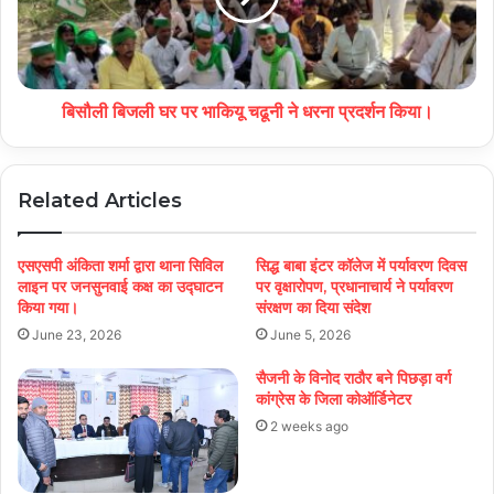
बिसौली बिजली घर पर भाकियू चढूनी ने धरना प्रदर्शन किया।
Related Articles
एसएसपी अंकिता शर्मा द्वारा थाना सिविल
सिद्ध बाबा इंटर कॉलेज में पर्यावरण दिवस
लाइन पर जनसुनवाई कक्ष का उद्घाटन
पर वृक्षारोपण, प्रधानाचार्य ने पर्यावरण
किया गया।
संरक्षण का दिया संदेश
June 23, 2026
June 5, 2026
सैजनी के विनोद राठौर बने पिछड़ा वर्ग
कांग्रेस के जिला कोऑर्डिनेटर
2 weeks ago