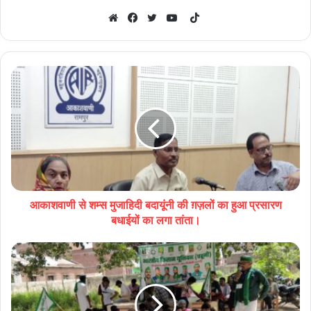
TikTok
Website
Facebook
Twitter
YouTube
आकाशवाणी से शम्स मुजाहिदी बदायूंनी की ग़ज़लों का हुआ प्रसारण
बधाईयों का लगा तांता।