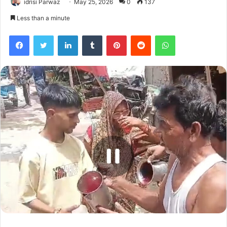
idrisi Parwaz
May 25, 2026
0
137
Less than a minute
Facebook
Twitter
LinkedIn
Tumblr
Pinterest
Reddit
WhatsApp