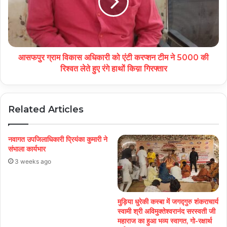
आसफपुर ग्राम विकास अधिकारी को एंटी करप्शन टीम ने 5000 की
रिश्वत लेते हुए रंगे हाथों किय़ा गिरफ्तार
Related Articles
नवागत उपजिलाधिकारी प्रियंका कुमारी ने
संभाला कार्यभार
3 weeks ago
मुड़िया धुरेकी कस्बा में जगद्गुरु शंकराचार्य
स्वामी श्री अविमुक्तेश्वरानंद सरस्वती जी
महाराज का हुआ भव्य स्वागत, गो-रक्षार्थ