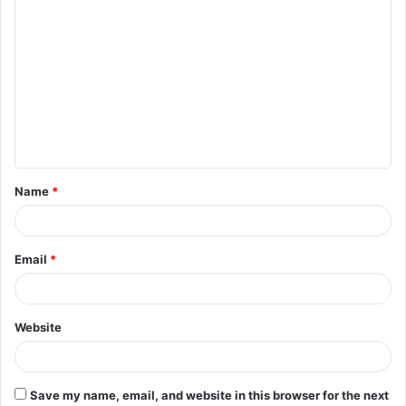
C
o
m
m
e
n
t
Name
*
*
Email
*
Website
Save my name, email, and website in this browser for the next