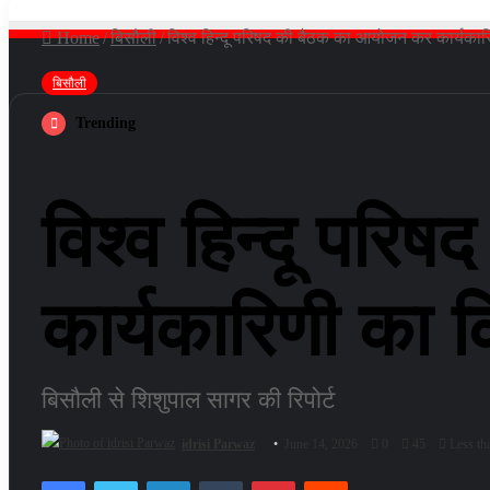
Home
/
बिसौली
/
विश्व हिन्दू परिषद की बैठक का आयोजन कर कार्यकार
बिसौली
Trending
विश्व हिन्दू पर
कार्यकारिणी का क
बिसौली से शिशुपाल सागर की रिपोर्ट
idrisi Parwaz
June 14, 2026
0
45
Less th
Facebook
Twitter
LinkedIn
Tumblr
Pinterest
Reddit