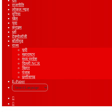
देश
राजनीति
लोकल न्यूज़
दुनिया
खेल
युवा
क्राइम
धर्म
टेक्नोलॉजी
बॉलीवुड
राज्य
यूपी
महाराष्ट्र
मध्य प्रदेश
दिल्ली NCR
बिहार
पंजाब
छत्तीसगढ़
E-Paper
Sidebar
Log
In