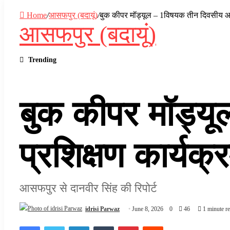
Home
/
आसफपुर (बदायूं)
/
बुक कीपर मॉड्यूल – 1विषयक तीन दिवसीय आव
आसफपुर (बदायूं)
Trending
बुक कीपर मॉड्य
प्रशिक्षण कार्यक
आसफपुर से दानवीर सिंह की रिपोर्ट
idrisi Parwaz
June 8, 2026
0
46
1 minute r
Facebook
Twitter
LinkedIn
Tumblr
Pinterest
Reddit