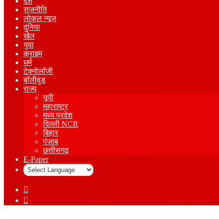
देश
राजनीति
लोकल न्यूज़
दुनिया
खेल
युवा
क्राइम
धर्म
टेक्नोलॉजी
बॉलीवुड
राज्य
यूपी
महाराष्ट्र
मध्य प्रदेश
दिल्ली NCR
बिहार
पंजाब
छत्तीसगढ़
E-Paper
Sidebar
Log
In