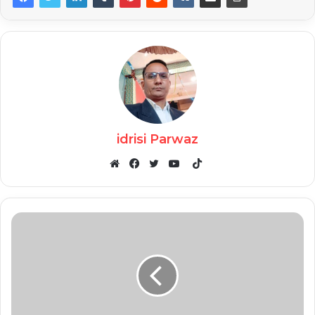
idrisi Parwaz
TikTok
Website
Facebook
Twitter
YouTube